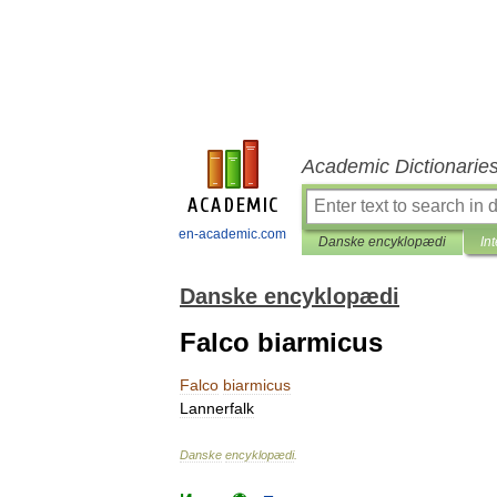
Academic Dictionarie
en-academic.com
Danske encyklopædi
In
Danske encyklopædi
Falco biarmicus
Falco
biarmicus
Lannerfalk
Danske
encyklopædi
.