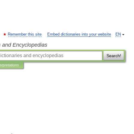
Remember this site
Embed dictionaries into your website
EN
s and Encyclopedias
Search!
terpretations