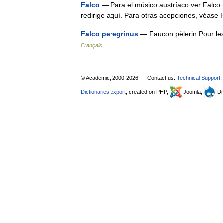
Falco
— Para el músico austríaco ver Falco 
redirige aquí. Para otras acepciones, véa
Falco peregrinus
— Faucon pèlerin Pour le
Français
© Academic, 2000-2026
Contact us:
Technical Support
,
Dictionaries export
, created on PHP,
Joomla,
Dr