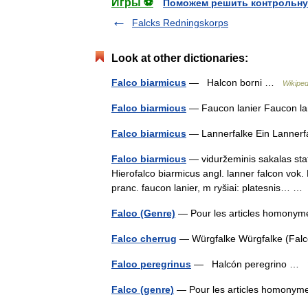
Игры ⚽
Поможем решить контрольну
Falcks Redningskorps
Look at other dictionaries:
Falco biarmicus
— Halcon borni …
Wikiped
Falco biarmicus
— Faucon lanier Faucon 
Falco biarmicus
— Lannerfalke Ein Lannerf
Falco biarmicus
— viduržeminis sakalas statu
Hierofalco biarmicus angl. lanner falcon vo
pranc. faucon lanier, m ryšiai: platesnis… 
Falco (Genre)
— Pour les articles homonym
Falco cherrug
— Würgfalke Würgfalke (Falc
Falco peregrinus
— Halcón peregrino …
Falco (genre)
— Pour les articles homonym