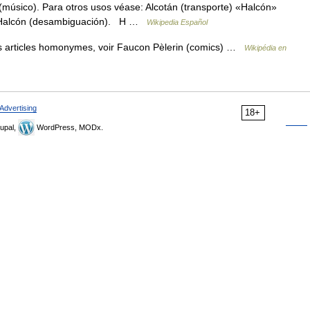
(músico). Para otros usos véase: Alcotán (transporte) «Halcón»
se Halcón (desambiguación). H …
Wikipedia Español
s articles homonymes, voir Faucon Pèlerin (comics) …
Wikipédia en
Advertising
18+
upal,
WordPress, MODx.