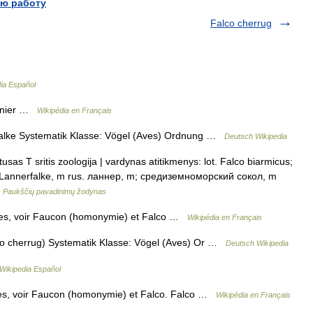
ю работу
Falco cherrug
ia Español
lanier …
Wikipédia en Français
alke Systematik Klasse: Vögel (Aves) Ordnung …
Deutsch Wikipedia
sas T sritis zoologija | vardynas atitikmenys: lot. Falco biarmicus;
k. Lannerfalke, m rus. ланнер, m; средиземноморский сокол, m
…
Paukščių pavadinimų žodynas
es, voir Faucon (homonymie) et Falco …
Wikipédia en Français
o cherrug) Systematik Klasse: Vögel (Aves) Or …
Deutsch Wikipedia
Wikipedia Español
es, voir Faucon (homonymie) et Falco. Falco …
Wikipédia en Français